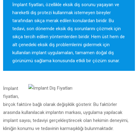
İmplant fiyatları, özellikle eksik diş sorunu yaşayan ve
hareketli diş protezi kullanmak istemeyen bireyler
tarafından sıkça merak edilen konulardan biridir. Bu
tedavi, son dönemde eksik diş sorunlarını çözmek için
sıkça tercih edilen yöntemlerden biridir. Hem üst hem de
alt çenedeki eksik diş problemlerini gidermek için
kullanılan implant uygulamaları, tamamen doğal diş
görünümü sağlama konusunda etkili bir çözüm sunar.
İmplant
fiyatları,
birçok faktöre bağlı olarak değişiklik gösterir. Bu faktörler
arasında kullanılacak implantın markası, uygulama yapılacak
implant sayısı, tedaviyi gerçekleştirecek olan hekimin deneyimi,
kliniğin konumu ve tedavinin karmaşıklığı bulunmaktadır.